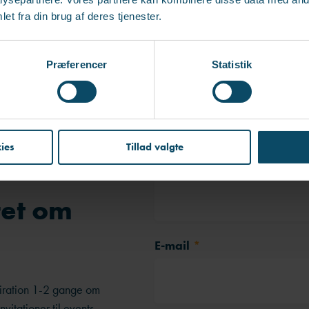
et fra din brug af deres tjenester.
Tilmeld dig
Præferencer
Statistik
ies
Tillad valgte
Fornavn
ret om
E-mail
*
piration 1-2 gange om
itationer til events.