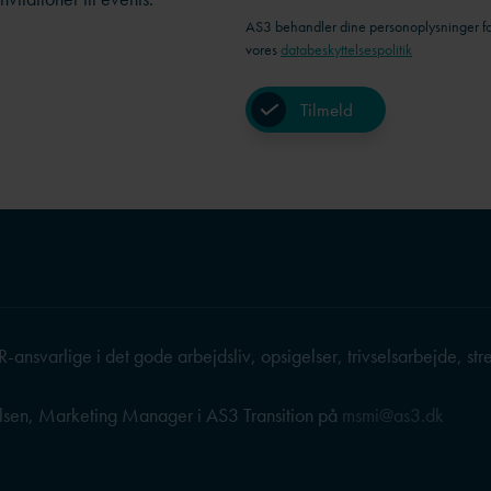
AS3 behandler dine personoplysninger for
vores
databeskyttelsespolitik
-ansvarlige i det gode arbejdsliv, opsigelser, trivselsarbejde, st
lsen, Marketing Manager i AS3 Transition på
msmi@as3.dk