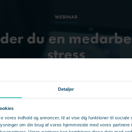
WEBINAR
eder du en medarbe
stress
for, at medarbejderne kan præstere og ønsker at bli
Detaljer
n leder du egentlig en medarbejder, der er ramt af 
ookies
se vores indhold og annoncer, til at vise dig funktioner til sociale
Webinar
21/03/2023 kl. 09.00
oplysninger om din brug af vores hjemmeside med vores partnere i
ysepartnere. Vores partnere kan kombinere disse data med andr