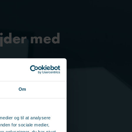
jder med
ve i virksomheden. Men
Om
stress?
 medier og til at analysere
nden for sociale medier,
e oplysninger, du har givet