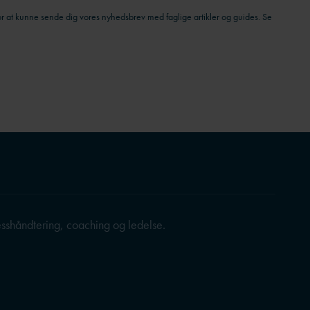
 at kunne sende dig vores nyhedsbrev med faglige artikler og guides. Se
resshåndtering, coaching og ledelse.