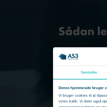
Sådan l
Trivsel er afgørende 
Samtykke
hvorda
Denne hjemmeside bruger c
Vi bruger cookies til at tilpas
vores trafik. Vi deler også 
annonceringspartnere og anal